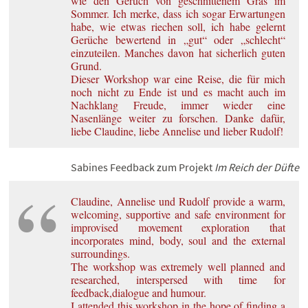
wie den Geruch von geschnittenem Gras im
Sommer. Ich merke, dass ich sogar Erwartungen
habe, wie etwas riechen soll, ich habe gelernt
Gerüche bewertend in „gut“ oder „schlecht“
einzuteilen. Manches davon hat sicherlich guten
Grund.
Dieser Workshop war eine Reise, die für mich
noch nicht zu Ende ist und es macht auch im
Nachklang Freude, immer wieder eine
Nasenlänge weiter zu forschen. Danke dafür,
liebe Claudine, liebe Annelise und lieber Rudolf!
Sabines Feedback zum Projekt
Im Reich der Düfte
Claudine, Annelise und Rudolf provide a warm,
welcoming, supportive and safe environment for
improvised movement exploration that
incorporates mind, body, soul and the external
surroundings.
The workshop was extremely well planned and
researched, interspersed with time for
feedback,dialogue and humour.
I attended this workshop in the hope of finding a